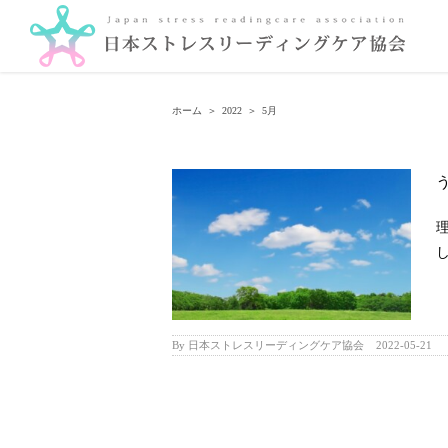
Skip
to
content
ホーム
＞
2022
＞
5月
し
By
日本ストレスリーディングケア協会
|
2022-05-21