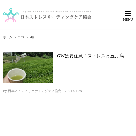
Skip
to
content
ホーム
＞
2024
＞
4月
GWは要注意！ストレスと五月病
By
日本ストレスリーディングケア協会
|
2024-04-25