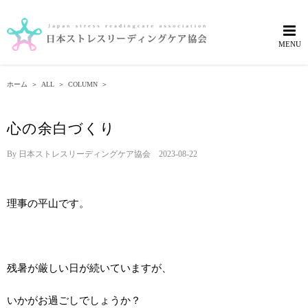
Skip
to
content
ホーム
＞
ALL
＞
COLUMN
＞
心の余白づくり
By
日本ストレスリーディングケア協会
|
2023-08-22
理事の平山です。
残暑が厳しい日が続いていますが、
いかがお過ごしでしょうか？