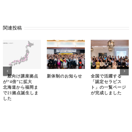
関連投稿
一般向け講座拠点
新体制のお知らせ
全国で活躍する
が“4倍”に拡大
「認定セラピス
北海道から福岡ま
ト」の一覧ページ
で21拠点誕生しま
が完成しました
した