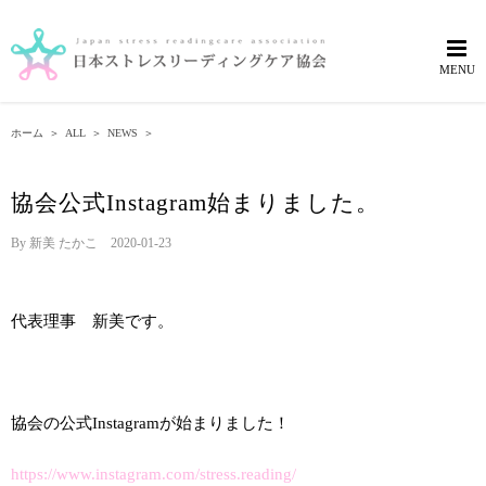
Skip
to
content
ホーム
＞
ALL
＞
NEWS
＞
協会公式Instagram始まりました。
By
新美 たかこ
|
2020-01-23
代表理事 新美です。
協会の公式Instagramが始まりました！
https://www.instagram.com/stress.reading/