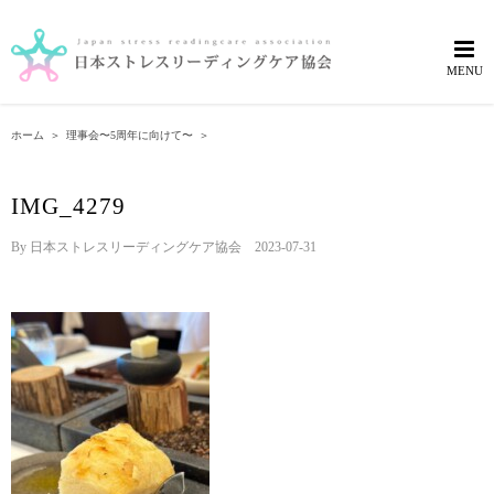
Skip
to
content
ホーム
＞
理事会〜5周年に向けて〜
＞
IMG_4279
By
日本ストレスリーディングケア協会
|
2023-07-31