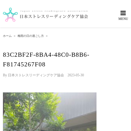
Skip
to
content
ホーム
＞
梅雨の日の過ごし方
＞
83C2BF2F-8BA4-48C0-B8B6-
F81745267F08
By
日本ストレスリーディングケア協会
|
2023-05-30