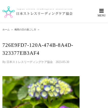
Skip
to
content
ホーム
＞
梅雨の日の過ごし方
＞
726E9FD7-120A-474B-8A4D-
323377EB3AF4
By
日本ストレスリーディングケア協会
|
2023-05-30