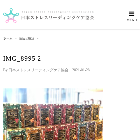
Skip
to
content
ホーム
＞
温活と腸活
＞
IMG_8995 2
By
日本ストレスリーディングケア協会
|
2021-01-28