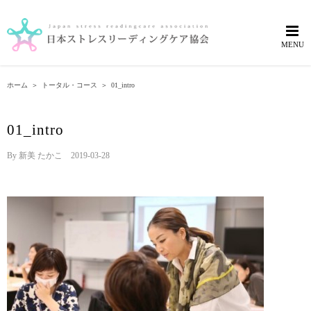
Skip
to
content
ホーム
＞
トータル・コース
＞
01_intro
01_intro
By
新美 たかこ
|
2019-03-28