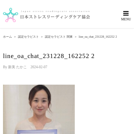
Skip
to
content
ホーム
＞
認定セラピスト
＞
認定セラピスト 関東
＞
line_oa_chat_231228_162252 2
line_oa_chat_231228_162252 2
By
新美 たかこ
|
2024-02-07