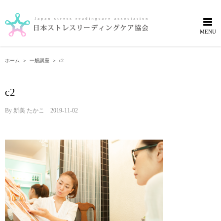
Skip
to
content
ホーム
＞
一般講座
＞
c2
c2
By
新美 たかこ
|
2019-11-02